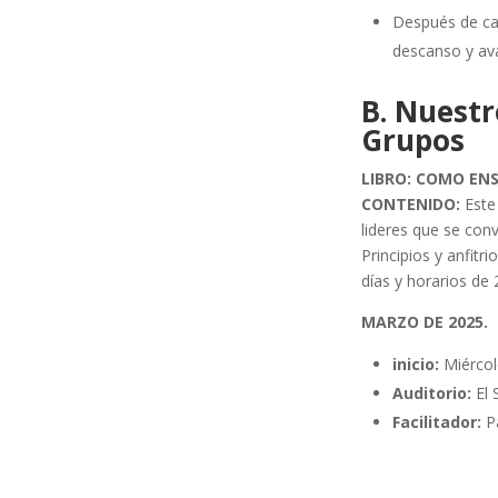
Después de ca
descanso y ava
B. Nuest
Grupos
LIBRO: COMO ENS
CONTENIDO:
Este 
lideres que se con
Principios y anfit
días y horarios de 
MARZO DE 2025.
inicio:
Miércol
Auditorio:
El 
Facilitador:
Pa