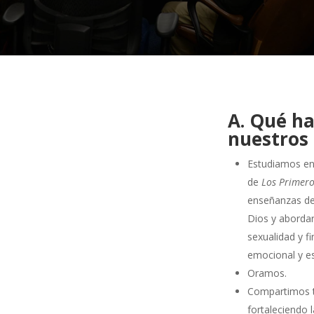
A. Qué h
nuestros 
Estudiamos en
de
Los Primero
enseñanzas de 
Dios y abordar
sexualidad y 
emocional y esp
Oramos.
Compartimos t
fortaleciendo 